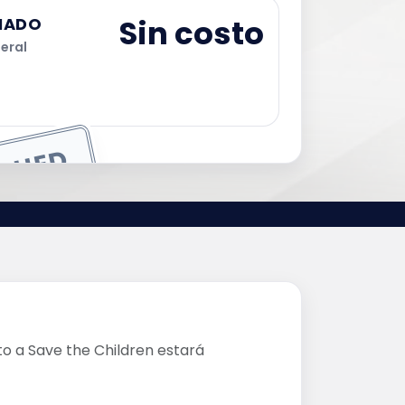
Sin costo
LIADO
eral
Registro No afiliado
ISHED
 a Save the Children estará