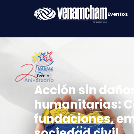
Eventos
Evento
Acción sin daño
humanitarias: C
fundaciones, e
sociedad civil