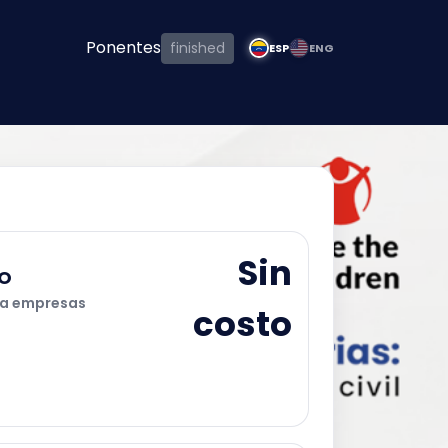
Ponentes
finished
ESP
ENG
s
Sin
DO
ra empresas
costo
Registro Afiliado