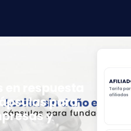
Entrada
AFILIA
s en respuesta
Tarifa pa
afiliadas
ápsulas para
mpresas y