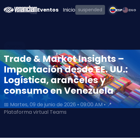
Eventos
Inicio
suspended
ESP
ENG
Agenda
Trade & Market Insights –
Importación desde EE. UU.:
Logística, aranceles y
consumo en Venezuela
📅 Martes, 09 de junio de 2026 • 09:00 AM • 📍
Plataforma virtual Teams