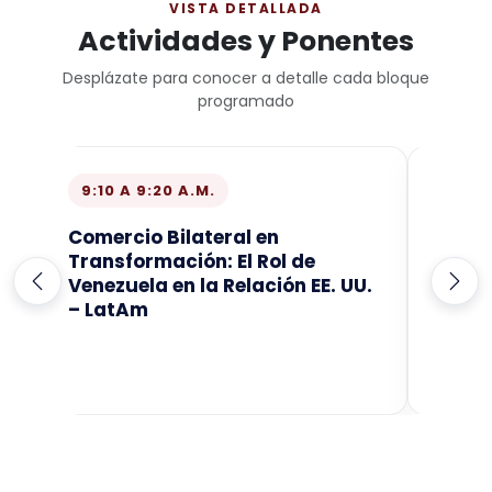
VISTA DETALLADA
Actividades y Ponentes
Desplázate para conocer a detalle cada bloque
programado
9:10 A 9:20 A.M.
9:25 
Comercio Bilateral en
Inter
Transformación: El Rol de
comer
Venezuela en la Relación EE. UU.
– LatAm