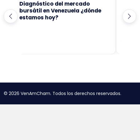
Diagnóstico del mercado
Entre
bursátil en Venezuela ¿dónde
el fu
estamos hoy?
EXPOSIT
A
M
© 2026 VenAmCham. Todos los derechos reservados.