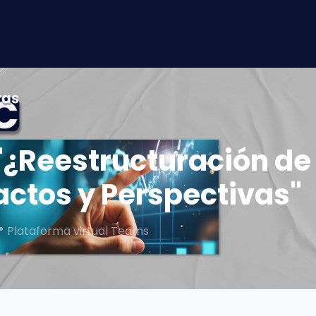
¿Reestructuración de
ctos y Perspectivas"
 📍 Plataforma virtual Teams