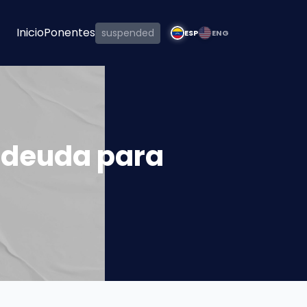
Inicio
Ponentes
suspended
ESP
ENG
 deuda para