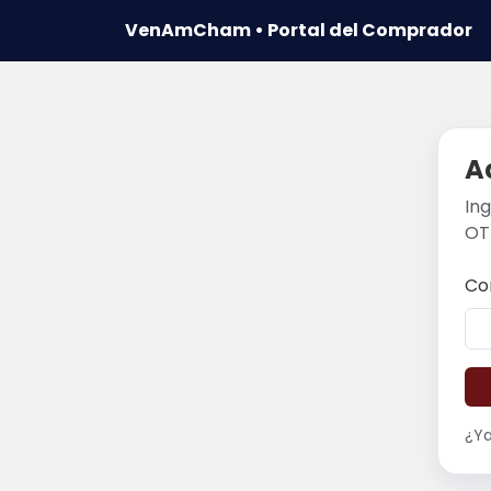
VenAmCham • Portal del Comprador
A
In
OT
Co
¿Ya