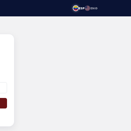
ESP
ENG